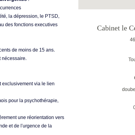
ocurrences 
été, la dépression, le PTSD, 
 des fonctions executives
Cabinet le C
46
scents de moins de 15 ans.
t nécessaire.
To
it exclusivement via le lien 
doube
mois pour la psychothérapie, 
ièrement une réorientation vers 
de et de l'urgence de la 