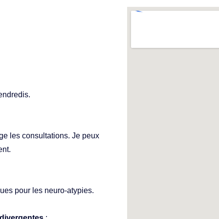
endredis.
e les consultations. Je peux 
ent.
ques pour les neuro-atypies.
divergentes
 :