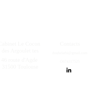
Cabinet Le Cocon 
Contacts
·
des Argoulet
tes
doubelarbi@gmail.com
46 route d'Agde 
O674317525
31500 Toulouse