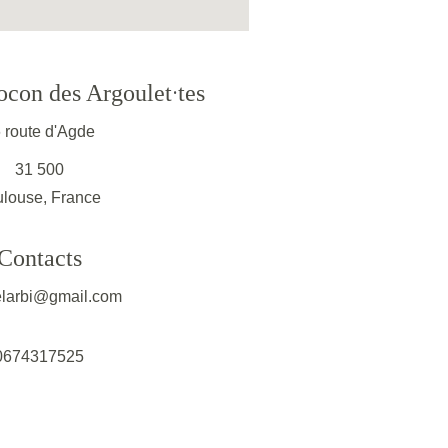
·
ocon des Argoulet
tes
 route d'Agde
31 500
ulouse, France
Contacts
larbi@gmail.com
0674317525